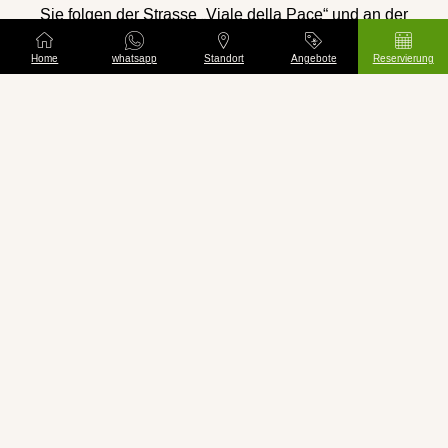
Sie folgen der Strasse „Viale della Pace“ und an der
nächsten Überführung biegen Sie links ab. Nach
Home
whatsapp
Standort
Angebote
Reservierung
ca. 400 Metern finden Sie das Hotel Key zu Ihrer
Rechten und das Stadium zu Ihrer Linken.
Falls Sie unsere Hilfe brauchen, stehen wir Ihnen
ständig zur Verfügung unter: 0444.505476.
Hotel Key
Das
befindet sich neben dem Stadium
„R. Menti“, nur wenige Gehminuten von der Altstadt
und den wichtigsten Monumenten Palladio’s
entfernt.
Entfernungen:
PflegeheimVilla Berica 500 mt ca, PflegeheimVilla
Eretenia 1100 mt, Bahnhof Vicenza ca. 1.500 m,
Altstadt (P.zza Matteotti) ca. 1.100m, Stadium